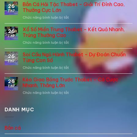
Trực
lõi
thiện
Bắn Cá Hải Tặc Thabet – Giải Trí Đỉnh Cao,
26
Tuyến
Thưởng Cực Lớn
Th7
Giao diện dễ dùng, bảo mật cao, CSKH
Thabet
Điểm nổi bật
24/7
Chức năng bình luận bị tắt
ở
–
Bắn
Quay
Giấy phép
Cá
PAGCOR, Isle of Man, Cube Limited
Xổ Số Miền Trung Thabet – Kết Quả Nhanh,
Số
26
hoạt động
Hải
May
Trúng Thưởng Cao
Th7
Tặc
Mắn,
Trụ sở chính
Philippines
Chức năng bình luận bị tắt
ở
Thabet
Thắng
Xổ
Chính sách
–
Nhanh
Mã hóa SSL 128 bit
Số
bảo mật
Soi Cầu Ngũ Hành Thabet – Dự Đoán Chuẩn
Giải
26
Miền
Trí
Từng Con Số
Th7
Playtech, Evolution Gaming, Asia
Trung
Đỉnh
Đối tác
Gaming, Saba Sports…
Chức năng bình luận bị tắt
ở
Thabet
Cao,
Soi
–
Thưởng
Cầu
Kèo Giao Bóng Trước Thabet – Cá Cược
Kết
Cực
26
Ngũ
Quả
Nhanh, Thắng Lớn
Lớn
Th7
Hành
Nhanh,
Chức năng bình luận bị tắt
ở
Thabet
Trúng
Kèo
–
Thưởng
Giao
Dự
Cao
Bóng
DANH MỤC
Đoán
Trước
Chuẩn
Thabet
Từng
–
Con
Bắn cá
Cá
Số
Cược