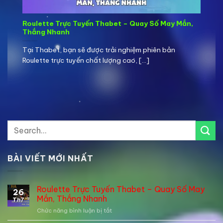
X (Twitter):
Roulette Trực Tuyến Thabet – Quay Số May Mắn,
https://x.com/Thabet88
Thắng Nhanh
Tại Thabet, bạn sẽ được trải nghiệm phiên bản
Roulette trực tuyến chất lượng cao, [...]
Giới Thiệu Thương Hiệu Thabet – Nhà
Cái Uy Tín Khu Vực
Thông tin
Chi tiết
Tên thương
Thabet
hiệu
Lĩnh vực
Cá cược trực tuyến: thể thao, casino,
hoạt động
game bài, xổ số, nổ hũ
Năm thành
2018
BÀI VIẾT MỚI NHẤT
lập
Mang đến nền tảng giải trí trực tuyến uy
Sứ mệnh
tín, minh bạch, an toàn
Roulette Trực Tuyến Thabet – Quay Số May
26
Mắn, Thắng Nhanh
Trở thành thương hiệu cá cược hàng đầu
Th7
Tầm nhìn
tại Việt Nam & Châu Á
Chức năng bình luận bị tắt
ở
Roulette
Giá trị cốt
Uy tín – An toàn – Sáng tạo – Thân