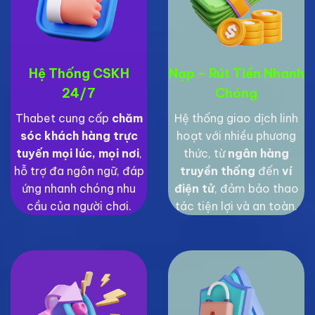
Hệ Thống CSKH
Nạp – Rút Tiền Nhanh
24/7
Chóng
Thabet cung cấp
chăm
Hệ thống giao dịch linh
sóc khách hàng trực
hoạt với nhiều phương
tuyến mọi lúc, mọi nơi
,
thức, từ
ngân hàng
hỗ trợ đa ngôn ngữ, đáp
truyền thống
đến
ví
ứng nhanh chóng nhu
điện tử
, đảm bảo thao
cầu của người chơi.
tác tiện lợi và an toàn.