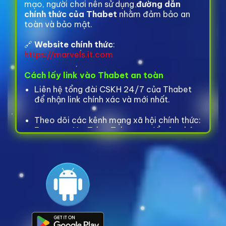
mạo, người chơi nên sử dụng
đường dẫn
chính thức của Thabet
nhằm đảm bảo an
toàn và bảo mật.
🔗
Website chính thức
:
https://marvels.it.com
Cách lấy link vào Thabet an toàn
Liên hệ tổng đài CSKH 24/7 của Thabet
để nhận link chính xác và mới nhất.
Theo dõi các kênh mạng xã hội chính thức:
Fanpage, YouTube, Telegram để cập nhật
đường dẫn nhanh chóng.
Truy cập qua hệ thống đại lý ủy quyền do
Thabet cấp phép, đảm bảo truy cập ổn
định và an toàn.