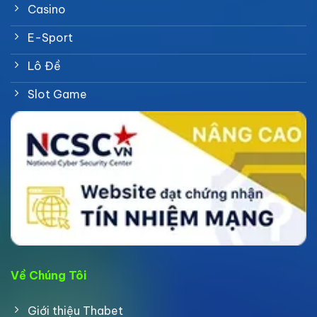
Casino
chiến thắng cho người chơi.
E-Sport
Lô Đề
Slot Game
Về Chúng Tôi
Giới thiệu Thabet