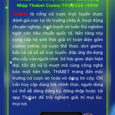
Nhập Thabet Casino T01/2026 +999K
Thabet
là cổng cá cược trực tuyến được
đánh giá cao tại thị trường châu Á, hoạt động
chuyên nghiệp, minh bạch và tuân thủ nghiêm
ngặt các tiêu chuẩn quốc tế. Nền tảng này
cung cấp hệ sinh thái giải trí toàn diện gồm
casino online, cá cược thể thao, slot game,
bắn cá và xổ số trực tuyến, đáp ứng đa dạng
nhu cầu của người chơi. Sở hữu giao diện hiện
đại, tốc độ xử lý mượt mà cùng công nghệ
bảo mật tiên tiến, THABET mang đến môi
trường cá cược an toàn và đáng tin cậy. Chỉ
cần truy cập đúng link chính thức, người dùng
có thể dễ dàng đăng ký, đăng nhập hoặc tải
app Thabet để trải nghiệm giải trí mọi lúc,
mọi nơi.