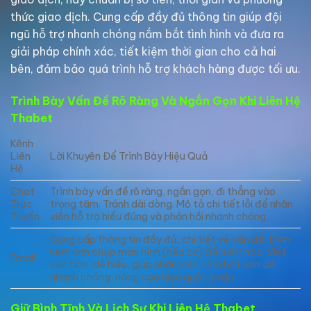
thức giao dịch. Cung cấp đầy đủ thông tin giúp đội
ngũ hỗ trợ nhanh chóng nắm bắt tình hình và đưa ra
giải pháp chính xác, tiết kiệm thời gian cho cả hai
bên, đảm bảo quá trình hỗ trợ khách hàng được tối ưu.
Trình Bày Vấn Đề Rõ Ràng Và Ngắn Gọn Khi Liên Hệ
Thabet
Kênh
Liên
Lời Khuyên Để Trình Bày Hiệu Quả
Hệ
Chat
Trình bày vấn đề rõ ràng, ngắn gọn, đi thẳng vào
Trực
trọng tâm. Tránh dài dòng. Mô tả chi tiết lỗi để nhân
Tuyến
viên hỗ trợ hiểu đúng và phản hồi nhanh chóng.
Cung cấp thông tin đầy đủ, chi tiết về vấn đề. Đính
kèm ảnh chụp màn hình (nếu có) để minh họa. Viết
Email
súc tích, dễ hiểu, giúp nhân viên nắm bắt vấn đề
nhanh chóng, nâng cao hiệu quả tư vấn.
Giữ Bình Tĩnh Và Lịch Sự Khi Liên Hệ Thabet