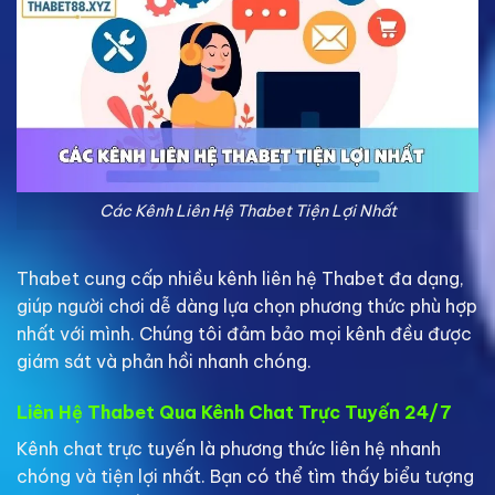
Các Kênh Liên Hệ Thabet Tiện Lợi Nhất
Thabet cung cấp nhiều kênh liên hệ Thabet đa dạng,
giúp người chơi dễ dàng lựa chọn phương thức phù hợp
nhất với mình. Chúng tôi đảm bảo mọi kênh đều được
giám sát và phản hồi nhanh chóng.
Liên Hệ Thabet Qua Kênh Chat Trực Tuyến 24/7
Kênh chat trực tuyến là phương thức liên hệ nhanh
chóng và tiện lợi nhất. Bạn có thể tìm thấy biểu tượng