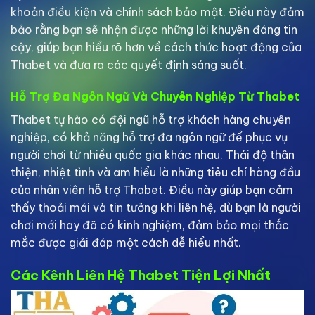
khoản điều kiện và chính sách bảo mật. Điều này đảm
bảo rằng bạn sẽ nhận được những lời khuyên đáng tin
cậy, giúp bạn hiểu rõ hơn về cách thức hoạt động của
Thabet và đưa ra các quyết định sáng suốt.
Hỗ Trợ Đa Ngôn Ngữ Và Chuyên Nghiệp Từ Thabet
Thabet tự hào có đội ngũ hỗ trợ khách hàng chuyên
nghiệp, có khả năng hỗ trợ đa ngôn ngữ để phục vụ
người chơi từ nhiều quốc gia khác nhau. Thái độ thân
thiện, nhiệt tình và am hiểu là những tiêu chí hàng đầu
của nhân viên hỗ trợ Thabet. Điều này giúp bạn cảm
thấy thoải mái và tin tưởng khi liên hệ, dù bạn là người
chơi mới hay đã có kinh nghiệm, đảm bảo mọi thắc
mắc được giải đáp một cách dễ hiểu nhất.
Các Kênh Liên Hệ Thabet Tiện Lợi Nhất