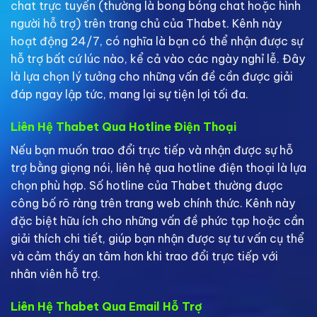
chat trực tuyến (thường là bong bóng chat hoặc hình
người hỗ trợ) trên trang chủ của Thabet. Kênh này
hoạt động 24/7, có nghĩa là bạn có thể nhận được sự
hỗ trợ bất cứ lúc nào, kể cả vào các ngày nghỉ lễ. Đây
là lựa chọn lý tưởng cho những vấn đề cần được giải
đáp ngay lập tức, mang lại sự tiện lợi tối đa.
Liên Hệ Thabet Qua Hotline Điện Thoại
Nếu bạn muốn trao đổi trực tiếp và nhận được sự hỗ
trợ bằng giọng nói, liên hệ qua hotline điện thoại là lựa
chọn phù hợp. Số hotline của Thabet thường được
công bố rõ ràng trên trang web chính thức. Kênh này
đặc biệt hữu ích cho những vấn đề phức tạp hoặc cần
giải thích chi tiết, giúp bạn nhận được sự tư vấn cụ thể
và cảm thấy an tâm hơn khi trao đổi trực tiếp với
nhân viên hỗ trợ.
Liên Hệ Thabet Qua Email Hỗ Trợ