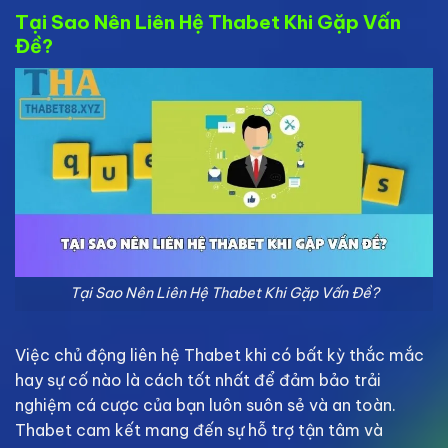
Tại Sao Nên Liên Hệ Thabet Khi Gặp Vấn
Đề?
Tại Sao Nên Liên Hệ Thabet Khi Gặp Vấn Đề?
Việc chủ động liên hệ Thabet khi có bất kỳ thắc mắc
hay sự cố nào là cách tốt nhất để đảm bảo trải
nghiệm cá cược của bạn luôn suôn sẻ và an toàn.
Thabet cam kết mang đến sự hỗ trợ tận tâm và