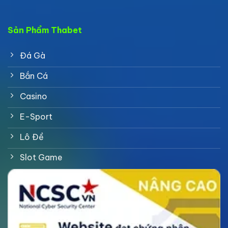
Sản Phẩm Thabet
Đá Gà
Bắn Cá
Casino
E-Sport
Lô Đề
Slot Game