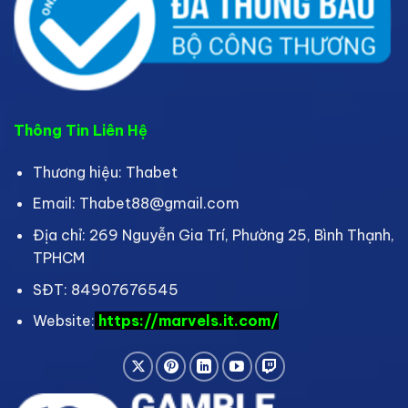
Thông Tin Liên Hệ
Thương hiệu: Thabet
Email:
Thabet88@gmail.com
Địa chỉ:
269 Nguyễn Gia Trí, Phường 25, Bình Thạnh,
TPHCM
SĐT:
84907676545
Website:
https://marvels.it.com/