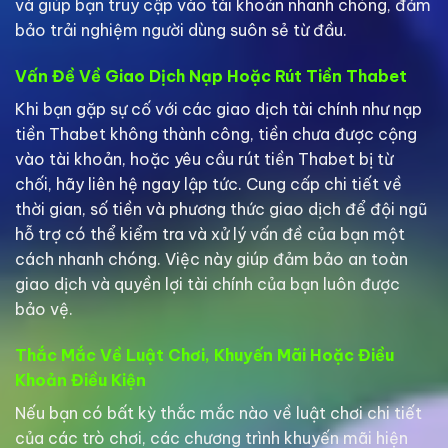
và giúp bạn truy cập vào tài khoản nhanh chóng, đảm
bảo trải nghiệm người dùng suôn sẻ từ đầu.
Vấn Đề Về Giao Dịch Nạp Hoặc Rút Tiền Thabet
Khi bạn gặp sự cố với các giao dịch tài chính như nạp
tiền Thabet không thành công, tiền chưa được cộng
vào tài khoản, hoặc yêu cầu rút tiền Thabet bị từ
chối, hãy liên hệ ngay lập tức. Cung cấp chi tiết về
thời gian, số tiền và phương thức giao dịch để đội ngũ
hỗ trợ có thể kiểm tra và xử lý vấn đề của bạn một
cách nhanh chóng. Việc này giúp đảm bảo an toàn
giao dịch và quyền lợi tài chính của bạn luôn được
bảo vệ.
Thắc Mắc Về Luật Chơi, Khuyến Mãi Hoặc Điều
Khoản Điều Kiện
Nếu bạn có bất kỳ thắc mắc nào về luật chơi chi tiết
của các trò chơi, các chương trình khuyến mãi hiện